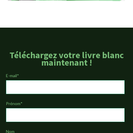
Téléchargez votre livre blanc
maintenant !
E-mail
*
Prénom
*
Nom